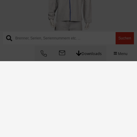
Suchen
Downloads
Menu
Mit dem optimalen Schutz deiner Finger zum
ultimativen WIG-Schweißerlebnis: Der TIG-Finger von
Rhino Protection macht es möglich. Er schützt effektiv
vor Verbrennungen und vermeidet Einbußen bei der
Schweißqualität. In XL schützt unser TIG-Finger sogar
mehrere Finger – und das bei allen möglichen WIG-
Schweißverfahren.