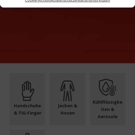
Cookie-Richtlinie
Datenschutzerklärung
Impressum
Kühlflüssigke
Handschuhe
Jacken &
iten &
& TIG-Finger
Hosen
Aerosole