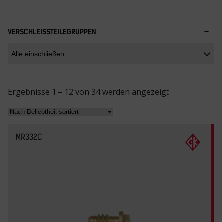
VERSCHLEISSTEILEGRUPPEN
N
Ergebnisse 1 – 12 von 34 werden angezeigt
a
c
h
MR332C
B
e
l
i
e
b
t
h