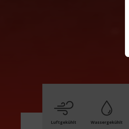
Luftgekühlt
Wassergekühlt