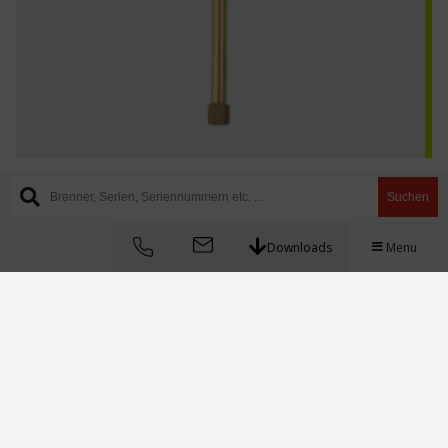
Suchen
TZ-1290301
Downloads
Menu