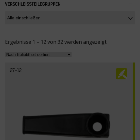
VERSCHLEISSTEILEGRUPPEN
N
Ergebnisse 1 – 12 von 32 werden angezeigt
a
c
h
27-12
B
e
l
i
e
b
t
h
e
i