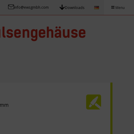
info@ewsgmbh.com
Downloads
Menu
ülsengehäuse
.6mm