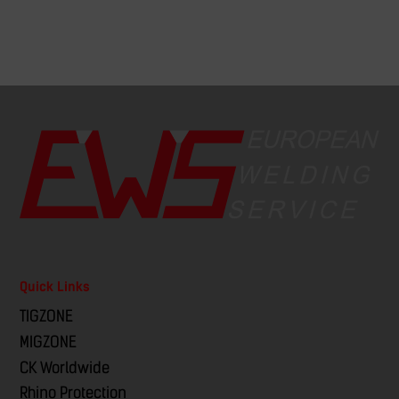
Quick Links
TIGZONE
MIGZONE
CK Worldwide
Rhino Protection