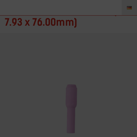
10N49L – HL Düse Gr. 5L (Ø
7.93 x 76.00mm)