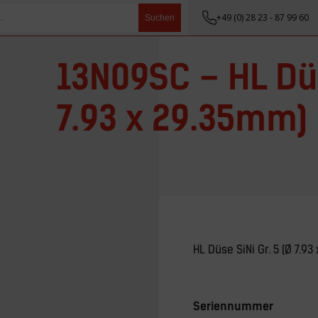
+49 (0) 28 23 - 87 99 60
Suchen
13N09SC – HL Düs
7.93 x 29.35mm)
HL Düse SiNi Gr. 5 (Ø 7.9
Seriennummer