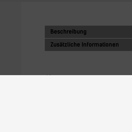
Beschreibung
Zusätzliche Informationen
Ähnliche Prod
Rhino Protection -
Jacket/Jacke