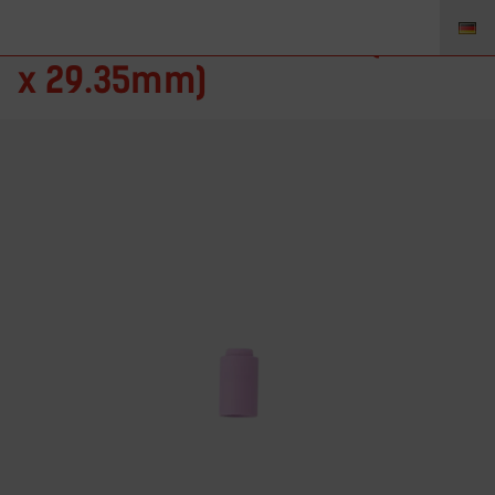
13N12 – HL Düse Gr. 8 (Ø 12.7
x 29.35mm)