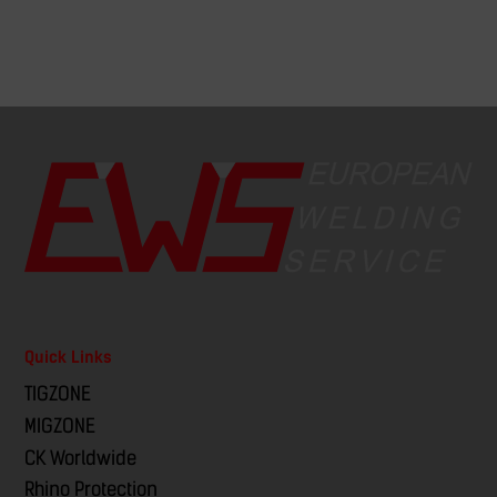
Quick Links
TIGZONE
MIGZONE
CK Worldwide
Rhino Protection