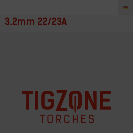
22N24AL – Spannhülse
3.2mm 22/23A