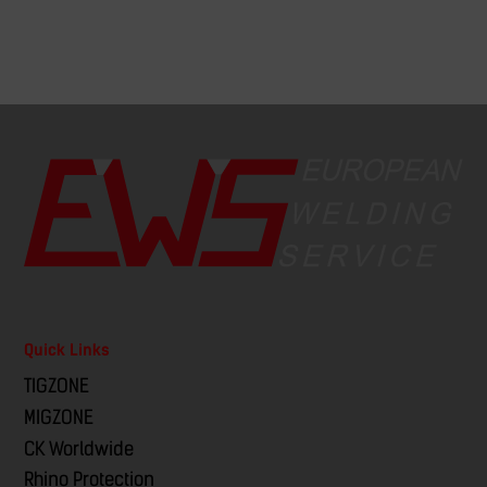
Quick Links
TIGZONE
MIGZONE
CK Worldwide
Rhino Protection