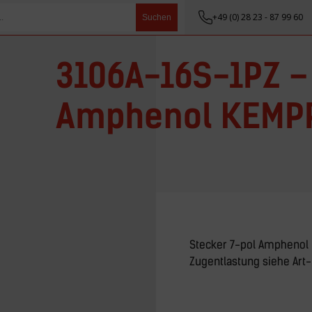
+49 (0) 28 23 - 87 99 60
Suchen
3106A-16S-1PZ –
Amphenol KEMP
Stecker 7-pol Ampheno
Zugentlastung siehe Art-