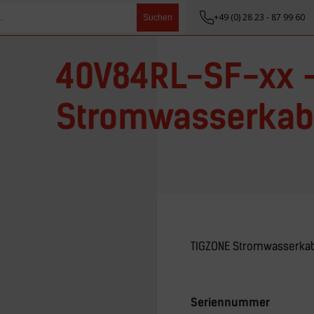
+49 (0) 28 23 - 87 99 60
Suchen
40V84RL-SF-xx 
Stromwasserkab
TIGZONE Stromwasserkab
Seriennummer