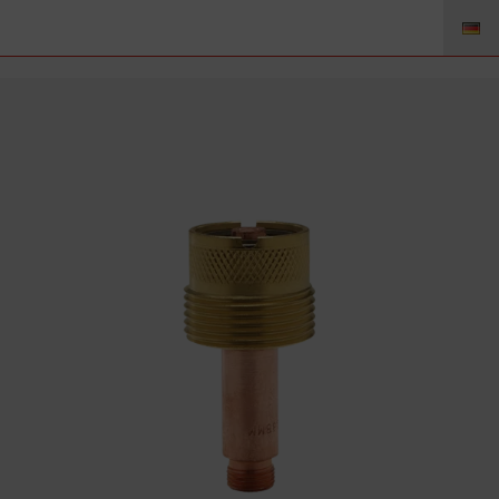
45V63 – Gaslinse LD 4.0mm