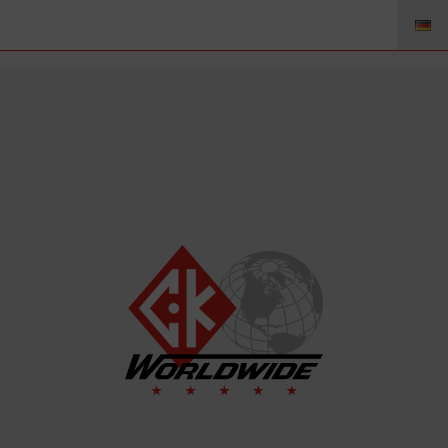
51GL316 – Gaslinse 4.8mm