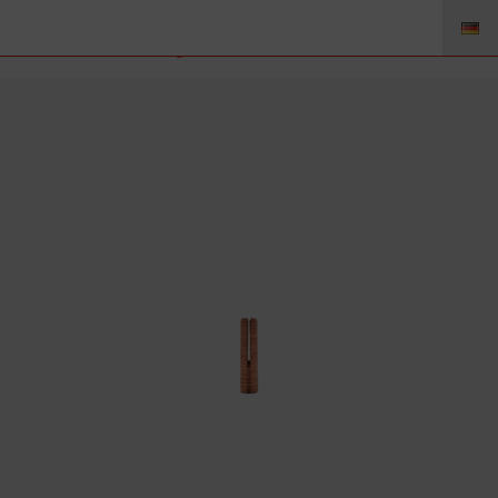
53N14 – Spannhülse 1.6mm