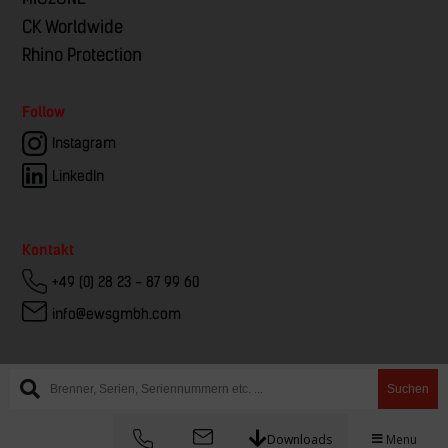
CK Worldwide
Rhino Protection
Follow
Instagram
LinkedIn
Kontakt
+49 (0) 28 23 - 87 99 60
info@ewsgmbh.com
Suchen
© EWS – European Welding Service
Downloads
Menu