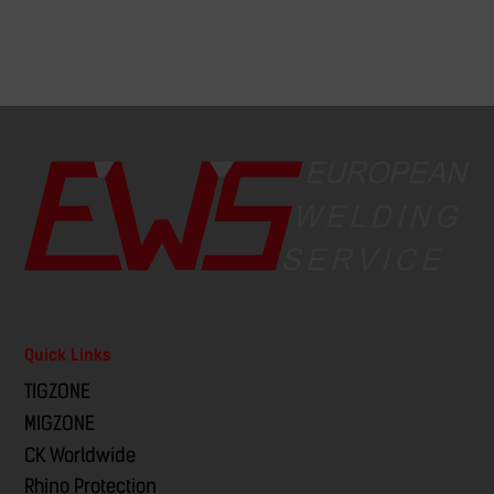
Quick Links
TIGZONE
MIGZONE
CK Worldwide
Rhino Protection