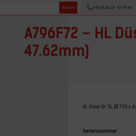
+49 (0) 28 23 - 87 99 60
Suchen
A796F72 – HL Düse
47.62mm)
HL Düse Gr. 5L (Ø 7.93 x 
Seriennummer