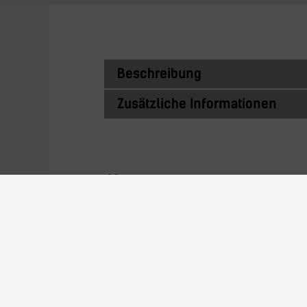
Beschreibung
Zusätzliche Informationen
Ähnliche Prod
57N74XXL