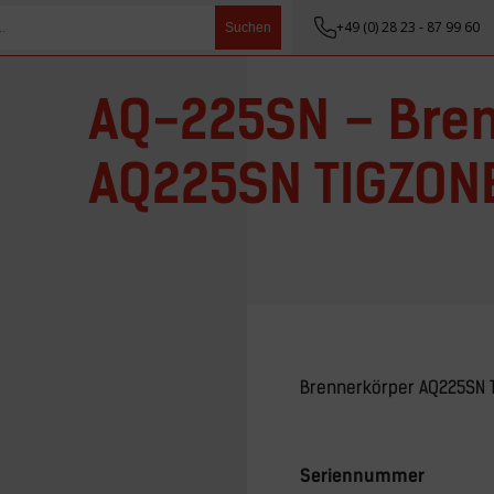
+49 (0) 28 23 - 87 99 60
Suchen
AQ-225SN – Bre
AQ225SN TIGZONE
Brennerkörper AQ225SN 
Seriennummer