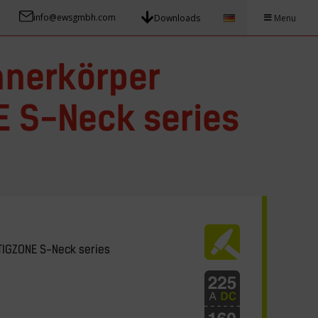
info@ewsgmbh.com
Downloads
Menu
nnerkörper
 S-Neck series
TIGZONE S-Neck series