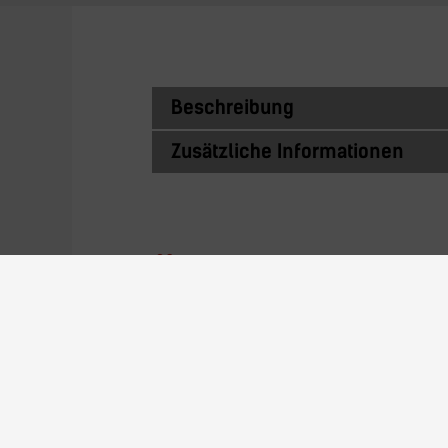
Beschreibung
Zusätzliche Informationen
Ähnliche Prod
22N24AL