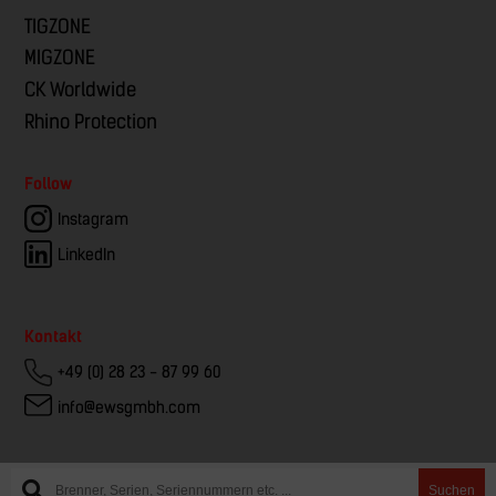
TIGZONE
MIGZONE
CK Worldwide
Rhino Protection
Follow
Instagram
LinkedIn
Kontakt
+49 (0) 28 23 - 87 99 60
info@ewsgmbh.com
Suchen