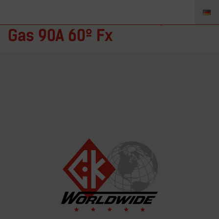
CK24VF – Brennerkörper
Gas 90A 60º Fx