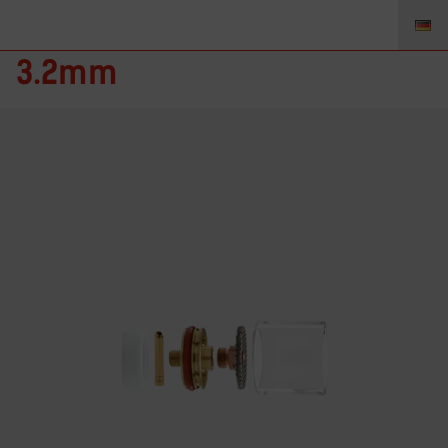
D2GS418LD – Gas Saver Set
3.2mm