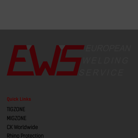
Quick Links
TIGZONE
MIGZONE
CK Worldwide
Rhino Protection