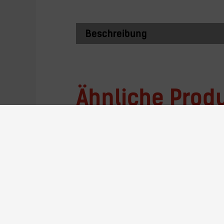
Beschreibung
Ähnliche Prod
AE-24GF