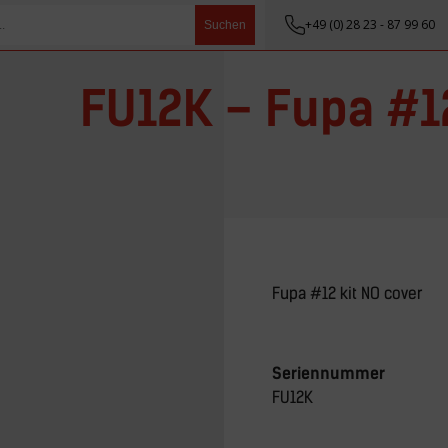
+49 (0) 28 23 - 87 99 60
Suchen
FU12K – Fupa #12
Fupa #12 kit NO cover
Seriennummer
FU12K