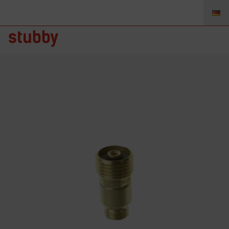
GLK332 – Gaslinse 2.4mm
stubby