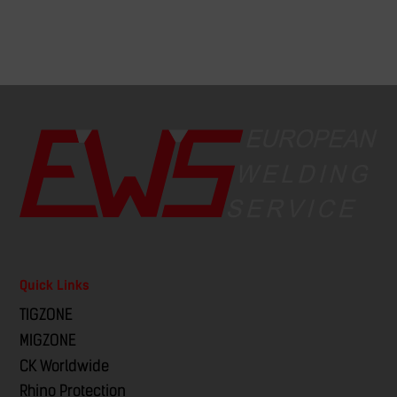
Quick Links
TIGZONE
MIGZONE
CK Worldwide
Rhino Protection