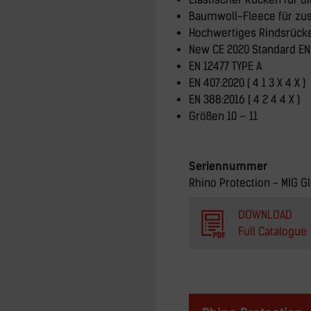
Baumwoll-Fleece für zu
Hochwertiges Rindsrück
New CE 2020 Standard EN
EN 12477 TYPE A
EN 407:2020 ( 4 1 3 X 4 X )
EN 388:2016 ( 4 2 4 4 X )
Größen 10 – 11
Seriennummer
Rhino Protection - MIG 
DOWNLOAD
Full Catalogue