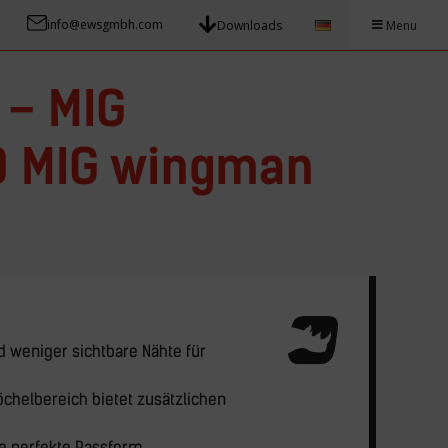
info@ewsgmbh.com
Downloads
Menu
 – MIG
 MIG wingman
d weniger sichtbare Nähte für
chelbereich bietet zusätzlichen
ie perfekte Passform