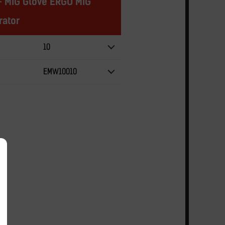
- MIG Glove ERGO MIG
ator
10
EMW10010