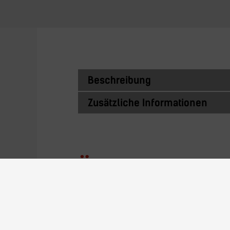
Beschreibung
Zusätzliche Informationen
Ähnliche Prod
46V28R-SF-xx