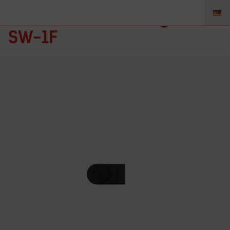
SW-1-4 – Rubber bag for
SW-1F