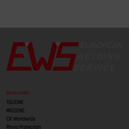
Quick Links
TIGZONE
MIGZONE
CK Worldwide
Rhino Protection