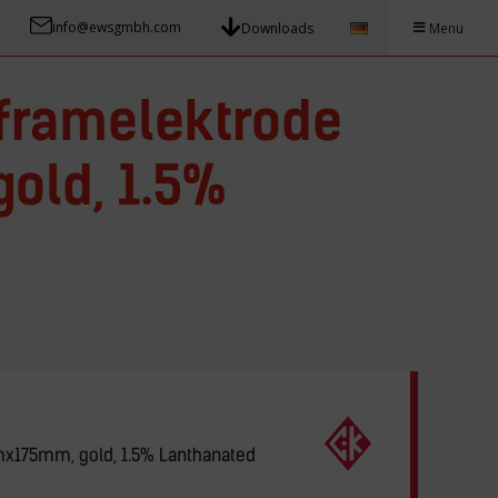
info@ewsgmbh.com
Downloads
Menu
framelektrode
old, 1.5%
x175mm, gold, 1.5% Lanthanated