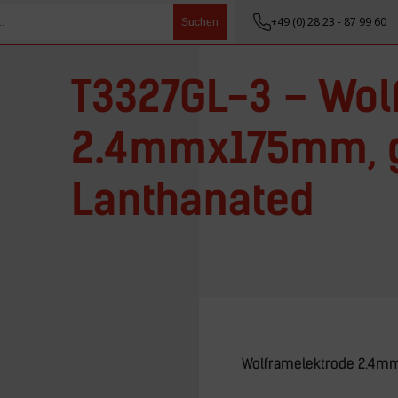
+49 (0) 28 23 - 87 99 60
Suchen
T3327GL-3 – Wol
2.4mmx175mm, g
Lanthanated
Wolframelektrode 2.4mm