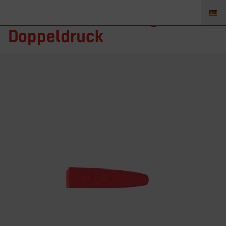
TZ-RB-2 – Schaltergummi
Doppeldruck