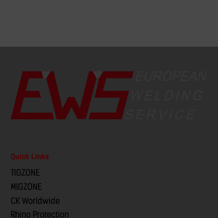
Quick Links
TIGZONE
MIGZONE
CK Worldwide
Rhino Protection