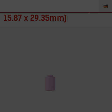
13N13 – HL Düse Gr. 10 (Ø
15.87 x 29.35mm)