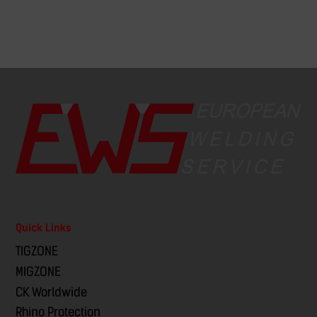
Quick Links
TIGZONE
MIGZONE
CK Worldwide
Rhino Protection