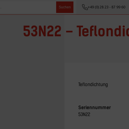
+49 (0) 28 23 - 87 99 60
Suchen
53N22 – Teflond
Teflondichtung
Seriennummer
53N22