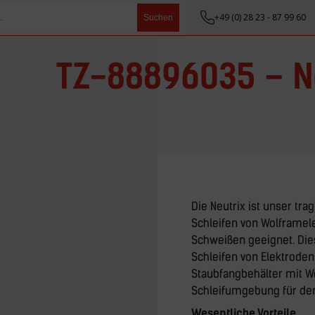
+49 (0) 28 23 - 87 99 60
Suchen
TZ-88896035 – N
Die Neutrix ist unser tra
Schleifen von Wolframele
Schweißen geeignet. Die
Schleifen von Elektrode
Staubfangbehälter mit We
Schleifumgebung für den
Wesentliche Vorteile