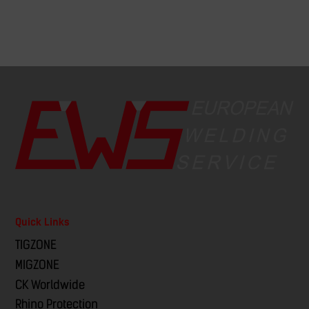
Quick Links
TIGZONE
MIGZONE
CK Worldwide
Rhino Protection