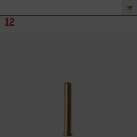
85Z15 – Spannhülse 2.4mm
12