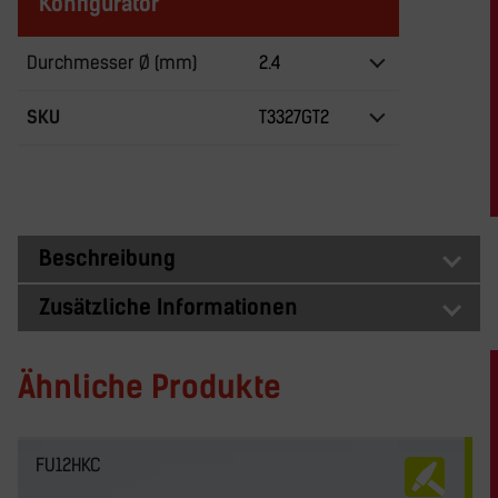
Konfigurator
Durchmesser Ø (mm)
2.4
SKU
T3327GT2
Beschreibung
Zusätzliche Informationen
Ähnliche Produkte
FU12HKC