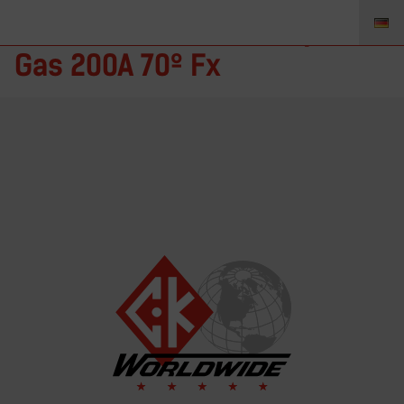
CK26 FX – Brennerkörper
Gas 200A 70º Fx