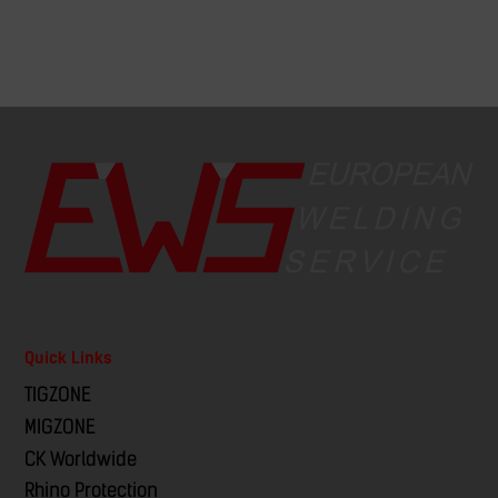
Quick Links
TIGZONE
MIGZONE
CK Worldwide
Rhino Protection