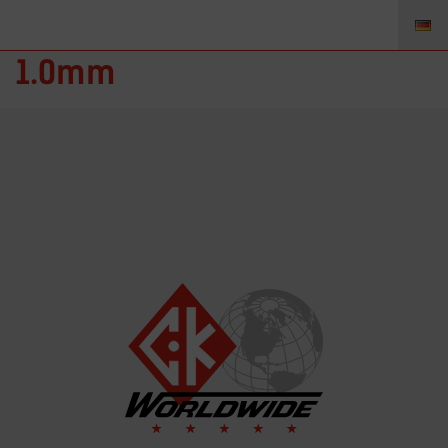
D2GS040 – Gas Saver Set
1.0mm