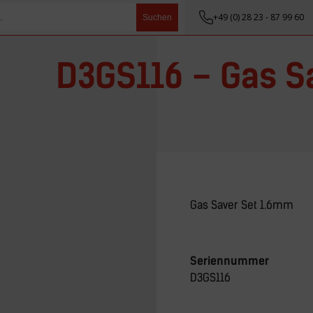
+49 (0) 28 23 - 87 99 60
Suchen
D3GS116 – Gas S
Gas Saver Set 1.6mm
Seriennummer
D3GS116