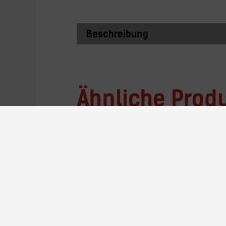
Beschreibung
Ähnliche Prod
MZ-NG.610090